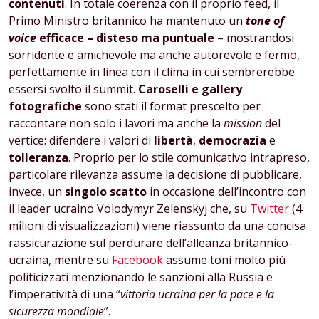
contenuti
. In totale coerenza con il proprio feed, il
Primo Ministro britannico ha mantenuto un
tone of
voice
efficace – disteso ma puntuale
– mostrandosi
sorridente e amichevole ma anche autorevole e fermo,
perfettamente in linea con il clima in cui sembrerebbe
essersi svolto il summit.
Caroselli e gallery
fotografiche
sono stati il format prescelto per
raccontare non solo i lavori ma anche la
mission
del
vertice: difendere i valori di
libertà
,
democrazia
e
tolleranza
. Proprio per lo stile comunicativo intrapreso,
particolare rilevanza assume la decisione di pubblicare,
invece, un
singolo scatto
in occasione dell’incontro con
il leader ucraino Volodymyr Zelenskyj che, su
Twitter
(4
milioni di visualizzazioni) viene riassunto da una concisa
rassicurazione sul perdurare dell’alleanza britannico-
ucraina, mentre su
Facebook
assume toni molto più
politicizzati menzionando le sanzioni alla Russia e
l’imperatività di una “
vittoria ucraina per la pace e la
sicurezza mondiale
”.