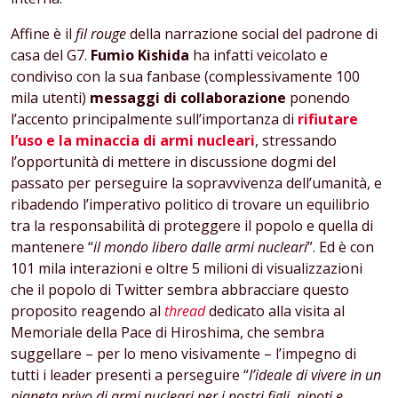
Affine è il
fil rouge
della narrazione social del padrone di
casa del G7.
Fumio Kishida
ha infatti veicolato e
condiviso con la sua fanbase (complessivamente 100
mila utenti)
messaggi di collaborazione
ponendo
l’accento principalmente sull’importanza di
rifiutare
l’uso e la minaccia di armi nucleari
, stressando
l’opportunità di mettere in discussione dogmi del
passato per perseguire la sopravvivenza dell’umanità, e
ribadendo l’imperativo politico di trovare un equilibrio
tra la responsabilità di proteggere il popolo e quella di
mantenere “
il mondo libero dalle armi nucleari
”. Ed è con
101 mila interazioni e oltre 5 milioni di visualizzazioni
che il popolo di Twitter sembra abbracciare questo
proposito reagendo al
thread
dedicato alla visita al
Memoriale della Pace di Hiroshima, che sembra
suggellare – per lo meno visivamente – l’impegno di
tutti i leader presenti a perseguire “
l’ideale di vivere in un
pianeta privo di armi nucleari per i nostri figli, nipoti e