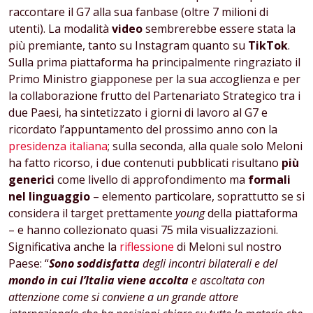
raccontare il G7 alla sua fanbase (oltre 7 milioni di
utenti). La modalità
video
sembrerebbe essere stata la
più premiante, tanto su Instagram quanto su
TikTok
.
Sulla prima piattaforma ha principalmente ringraziato il
Primo Ministro giapponese per la sua accoglienza e per
la collaborazione frutto del Partenariato Strategico tra i
due Paesi, ha sintetizzato i giorni di lavoro al G7 e
ricordato l’appuntamento del prossimo anno con la
presidenza italiana
; sulla seconda, alla quale solo Meloni
ha fatto ricorso, i due contenuti pubblicati risultano
più
generici
come livello di approfondimento ma
formali
nel linguaggio
– elemento particolare, soprattutto se si
considera il target prettamente
young
della piattaforma
– e hanno collezionato quasi 75 mila visualizzazioni.
Significativa anche la
riflessione
di Meloni sul nostro
Paese: “
Sono
soddisfatta
degli incontri bilaterali e del
mondo in cui l’Italia viene accolta
e ascoltata con
attenzione come si conviene a un grande attore