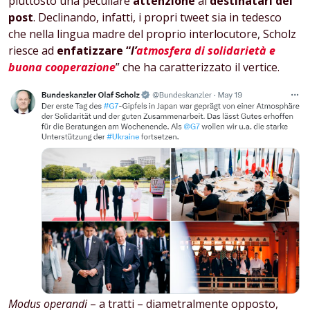
piuttosto una peculiare
attenzione
ai
destinatari dei
post
. Declinando, infatti, i propri tweet sia in tedesco
che nella lingua madre del proprio interlocutore, Scholz
riesce ad
enfatizzare “
l’
atmosfera di solidarietà e
buona cooperazione
” che ha caratterizzato il vertice.
Modus operandi
– a tratti – diametralmente opposto,